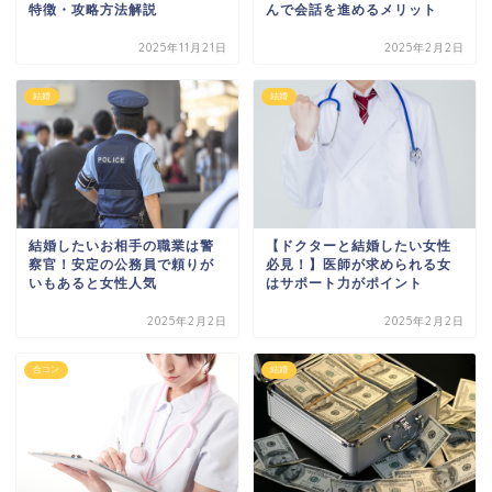
んで会話を進めるメリット
特徴・攻略方法解説
2025年11月21日
2025年2月2日
結婚
結婚
結婚したいお相手の職業は警
【ドクターと結婚したい女性
察官！安定の公務員で頼りが
必見！】医師が求められる女
いもあると女性人気
はサポート力がポイント
2025年2月2日
2025年2月2日
合コン
結婚