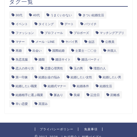
タグ一覧
30代
40代
うまくいかない
きつい結婚生活
イベント
タイミング
デート
バツイチ
ファッション
プロフィール
プロポーズ
マッチングアプリ
マナー
メール・LINE
ヤバイ男
会話
公務員
再婚
出会い
国際結婚
士業士・〇〇士
外国人
失恋克服
婚期
婚活サイト
婚活パーティ
恋人の作り方
恋愛心理男性
玉の輿
理想の人
第一印象
結婚お金の悩み
結婚したい女性
結婚したい男
結婚したい職業
結婚式マナー
結婚条件
結婚生活
結婚相手に選ぶ職業
脈あり
良縁
記念日
距離感
辛い恋愛
高望み
プライバシーポリシー
免責事項
2017–2026 これで安心！ 結婚バイブル