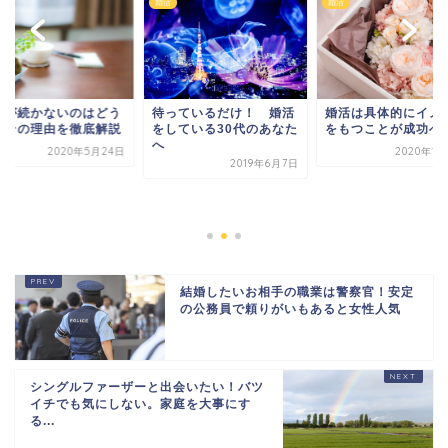
婚活
婚活
っているだけ！ 婚活
婚活は具体的にイメージ
している30代のあなた
をもつことが成功への道
2020年1月27日
2019年6月7日
婚活が続かないのは
してその理由を徹底
2020年5月
結婚したいお相手の職業は警察官！安定
の公務員で頼りがいもあると女性人気
シングルファーザーと出会いたい！バツ
イチでも気にしない。家庭を大事にす
る...