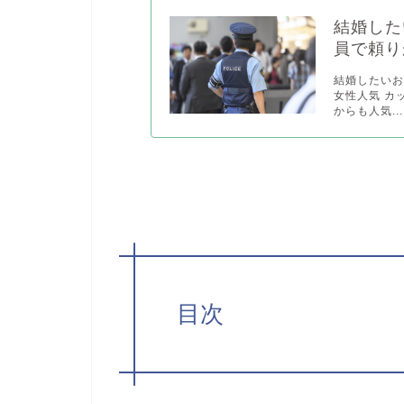
結婚した
員で頼り
結婚したい
女性人気 カ
からも人気...
目次