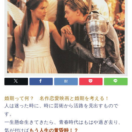
婚期って何？ 名作恋愛映画と婚期を考える！
人は迷った時に、時に芸術から活路を見出すもので
す。
一生懸命生きてきたら、青春時代はもはや過ぎ去り、
気が付けば
もう人生の黄昏時！？