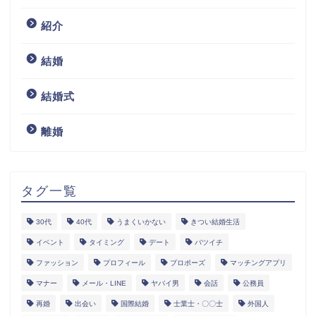
紹介
結婚
結婚式
離婚
タグ一覧
30代
40代
うまくいかない
きつい結婚生活
イベント
タイミング
デート
バツイチ
ファッション
プロフィール
プロポーズ
マッチングアプリ
マナー
メール・LINE
ヤバイ男
会話
公務員
再婚
出会い
国際結婚
士業士・〇〇士
外国人