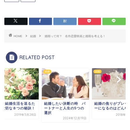
HOME
結婚
婚期って何？ 名作恋愛映画と婚期を考える！
RELATED POST
結婚
結婚
せな結婚生活を送るた
結婚したい決断の時 パ
結婚の焦りがプレッ
に大切な８つの秘訣！
ートナーと人生の5つの
ーになるのはどんな
選択
2019年5月28日
2018年1
2024年12月19日