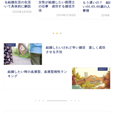
女性が結婚したい税理士
もう遅いの？ 結婚した
の仕事 成功する婚活方
い44.45.46歳の人の結婚
法
事情
2024年12月6日
2018年3月30日
気になる結婚
費について具
20
結婚したいけれど辛い婚活 楽しく成功
させる方法
結婚したい時の血液型、血液型相性ラン
キング