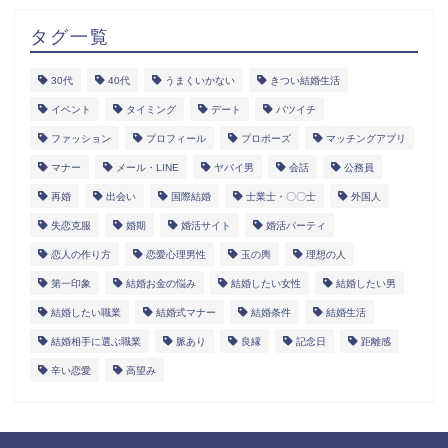
タグ一覧
30代
40代
うまくいかない
きつい結婚生活
イベント
タイミング
デート
バツイチ
ファッション
プロフィール
プロポーズ
マッチングアプリ
マナー
メール・LINE
ヤバイ男
会話
公務員
再婚
出会い
国際結婚
士業士・〇〇士
外国人
失恋克服
婚期
婚活サイト
婚活パーティ
恋人の作り方
恋愛心理男性
玉の輿
理想の人
第一印象
結婚お金の悩み
結婚したい女性
結婚したい男
結婚したい職業
結婚式マナー
結婚条件
結婚生活
結婚相手に選ぶ職業
脈あり
良縁
記念日
距離感
辛い恋愛
高望み