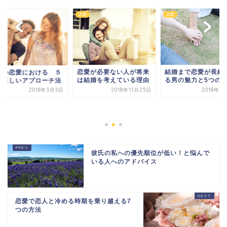
恋愛
恋愛
結婚まで恋愛が長続きす
恋愛が必要ない人が将来
愛における ５
る男の魅力と5つの秘訣
は結婚を考えている理由
いアプローチ法
2018年3月3日
2018年11月25日
2018年3月19日
彼氏の私への優先順位が低い！と悩んで
いる人へのアドバイス
恋愛で恋人と冷める時期を乗り越える7
つの方法