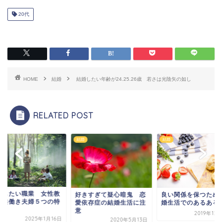
20代
HOME
結婚
結婚したい年齢が24.25.26歳 若さは光陰矢の如し
RELATED POST
結婚
結婚
婚したい職業 女性教
良い関係を保つため
好きすぎて疑心暗鬼 恋
の共働き夫婦５つの特
婚生活でのあるある
愛依存症の結婚生活に注
意
2019年12
2025年1月16日
2020年5月13日