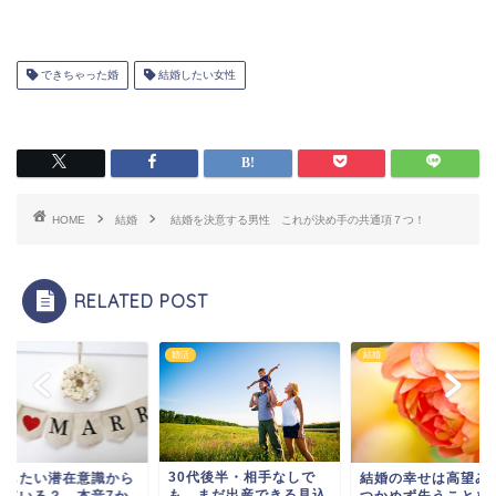
できちゃった婚
結婚したい女性
HOME
結婚
結婚を決意する男性 これが決め手の共通項７つ！
RELATED POST
婚活
結婚
30代後半・相手なしで
婚したい潜在意識から
結婚の幸せは高望み
も、まだ出産できる見込
げている？ 本音7か
つかめず失うことを