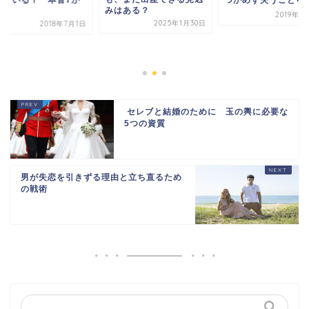
みはある？
2019年1
2025年1月30日
2018年7月1日
セレブと結婚のために 玉の輿に必要な
5つの資質
男が失恋を引きずる理由と立ち直るため
の戦術