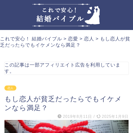
これで安心！ 結婚バイブル
>
恋愛
>
恋人
>
もし恋人が貧
乏だったらでもイケメンなら満足？
この記事は一部アフィリエイト広告を利用していま
す。
恋人
もし恋人が貧乏だったらでもイケメ
ンなら満足？
2019年8月11日
/
2025年1月9日