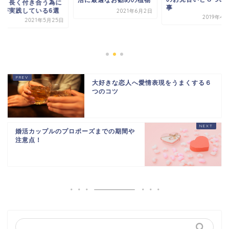
人と長く付き合う為に
事
人が実践している6選
2021年6月2日
2019年4
2021年5月25日
大好きな恋人へ愛情表現をうまくする６
つのコツ
婚活カップルのプロポーズまでの期間や
注意点！