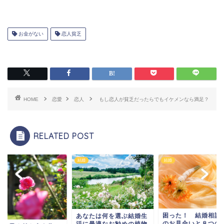
お金がない
恋人貧乏
HOME
恋愛
恋人
もし恋人が貧乏だったらでもイケメンなら満足？
RELATED POST
結婚
結婚
困った！ 結婚相談
あなたは何を選ぶ結婚生
のお見合いと８つの
活に最適なお勧めの植物