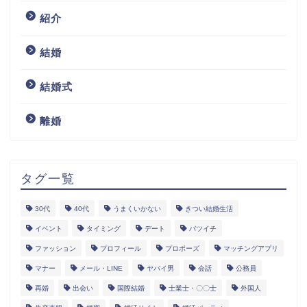
紹介
結婚
結婚式
離婚
タグ一覧
30代
40代
うまくいかない
きつい結婚生活
イベント
タイミング
デート
バツイチ
ファッション
プロフィール
プロポーズ
マッチングアプリ
マナー
メール・LINE
ヤバイ男
会話
公務員
再婚
出会い
国際結婚
士業士・〇〇士
外国人