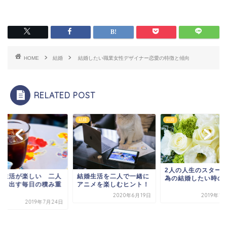
HOME
結婚
結婚したい職業女性デザイナー恋愛の特徴と傾向
RELATED POST
結婚
結婚
2人の人生のスタートの
しい 二人
結婚生活を二人で一緒に
為の結婚したい時の準備
日の積み重
アニメを楽しむヒント！
2020年6月19日
2019年1月24日
019年7月24日