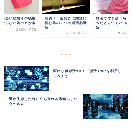
功！ 前向きに婚活に
婚活で付き合う時 結婚
む為の７つの婚活必勝
へたどりつく7つの解消
法
2019年9月27日
2019年10月5日
婚活出会い結婚その
婚にならない為の６
2020年1
変わり種恋活VR！ 恋活でVRを利用し
てみよう
男が失恋した時に立ち直れる素晴らしい
心の名言