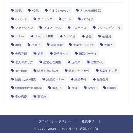
30代
40代
うまくいかない
きつい結婚生活
イベント
タイミング
デート
バツイチ
ファッション
プロフィール
プロポーズ
マッチングアプリ
マナー
メール・LINE
ヤバイ男
会話
公務員
再婚
出会い
国際結婚
士業士・〇〇士
外国人
失恋克服
婚期
婚活サイト
婚活パーティ
恋人の作り方
恋愛心理男性
玉の輿
理想の人
第一印象
結婚お金の悩み
結婚したい女性
結婚したい男
結婚したい職業
結婚式マナー
結婚条件
結婚生活
結婚相手に選ぶ職業
脈あり
良縁
記念日
距離感
辛い恋愛
高望み
プライバシーポリシー
免責事項
2017–2026 これで安心！ 結婚バイブル