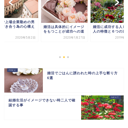
活で上場企業勤めの男
と付き合う為の心構え
婚活は具体的にイメージ
婚活に成功する人し
をもつことが成功への道
人の特徴と６つの違
2020年5月2日
2020年1月27日
2019年
婚活でごはんに誘われた時の上手な断り方
6選
結婚生活がイメージできない時二人で確
認する事