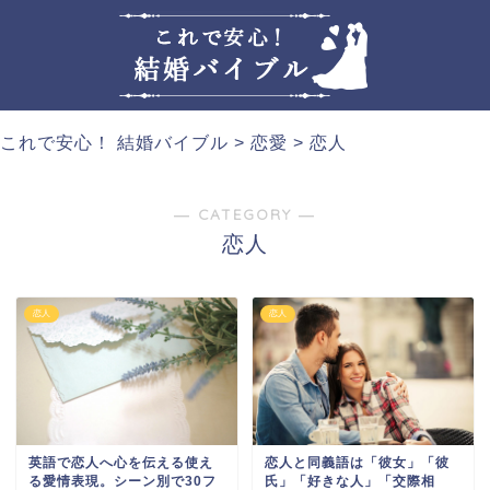
これで安心！ 結婚バイブル
>
恋愛
>
恋人
― CATEGORY ―
恋人
恋人
恋人
英語で恋人へ心を伝える使え
恋人と同義語は「彼女」「彼
る愛情表現。シーン別で30フ
氏」「好きな人」「交際相