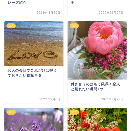
レーズ紹介
手」
2024年11月20日
2022年12月27日
恋人
恋人
恋人の会話でこれだけは押え
ておきたい鉄板ネタ
付き合うのはもう限界！恋人
と別れたい瞬間7つ
2022年9月6日
2021年6月29日
恋人
恋人