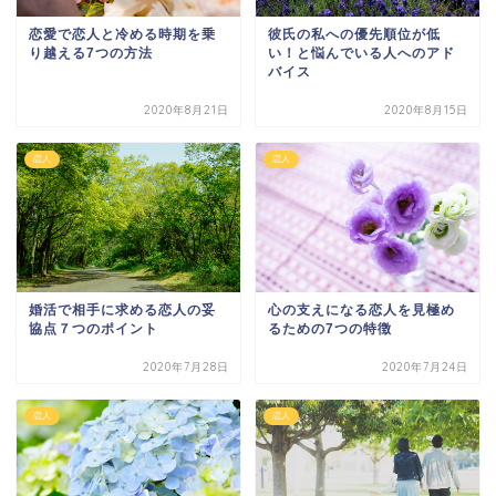
恋愛で恋人と冷める時期を乗
彼氏の私への優先順位が低
り越える7つの方法
い！と悩んでいる人へのアド
バイス
2020年8月21日
2020年8月15日
恋人
恋人
婚活で相手に求める恋人の妥
心の支えになる恋人を見極め
協点７つのポイント
るための7つの特徴
2020年7月28日
2020年7月24日
恋人
恋人