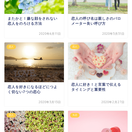
またかと！嫌な顔をされない
恋人の呼び名は親しさのバロ
恋人をのろける方法
メーター良い呼び方
2020年6月11日
2020年5月31日
恋人
恋人
恋人に好き！と言葉で伝える
恋人を好きになるほどにつよ
タイミングと重要性
く切ない7つの恋心
2020年3月13日
2020年2月27日
恋人
失恋