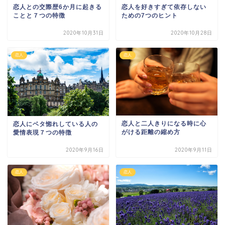
恋人との交際歴6か月に起きる
恋人を好きすぎて依存しない
ことと７つの特徴
ための7つのヒント
2020年10月31日
2020年10月28日
恋人
恋人
恋人と二人きりになる時に心
恋人にベタ惚れしている人の
がける距離の縮め方
愛情表現７つの特徴
2020年9月16日
2020年9月11日
恋人
恋人