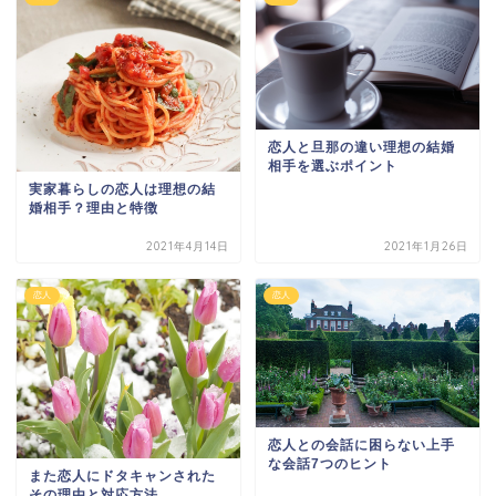
恋人と旦那の違い理想の結婚
相手を選ぶポイント
実家暮らしの恋人は理想の結
婚相手？理由と特徴
2021年4月14日
2021年1月26日
恋人
恋人
恋人との会話に困らない上手
な会話7つのヒント
また恋人にドタキャンされた
その理由と対応方法