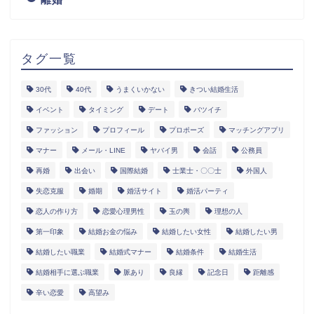
タグ一覧
30代
40代
うまくいかない
きつい結婚生活
イベント
タイミング
デート
バツイチ
ファッション
プロフィール
プロポーズ
マッチングアプリ
マナー
メール・LINE
ヤバイ男
会話
公務員
再婚
出会い
国際結婚
士業士・〇〇士
外国人
失恋克服
婚期
婚活サイト
婚活パーティ
恋人の作り方
恋愛心理男性
玉の輿
理想の人
第一印象
結婚お金の悩み
結婚したい女性
結婚したい男
結婚したい職業
結婚式マナー
結婚条件
結婚生活
結婚相手に選ぶ職業
脈あり
良縁
記念日
距離感
辛い恋愛
高望み