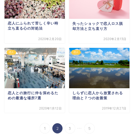
恋人にふられて苦しく辛い時
失ったショックで恋人ロス脱
立ち直る心の対処法
却方法と立ち直り方
2020年2月20日
2020年2月13日
恋人
恋人
恋人との旅行に仲を深めるた
しらずに恋人から放置される
めの最適な場所7選
理由と７つの改善策
2020年1月12日
2019年12月27日
...
1
2
3
5