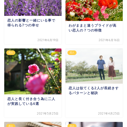
恋人の影響と一緒にいる事で
得られる7つの幸せ
わがままと違うプライドが高
い恋人の７つの特徴
2021年6月19日
2021年6月16日
恋人
恋人
恋人は似てくる2人が長続きす
るパターンと秘訣
恋人と長く付き合う為に二人
が実践している6選
2021年5月25日
2021年4月25日
恋人
恋人