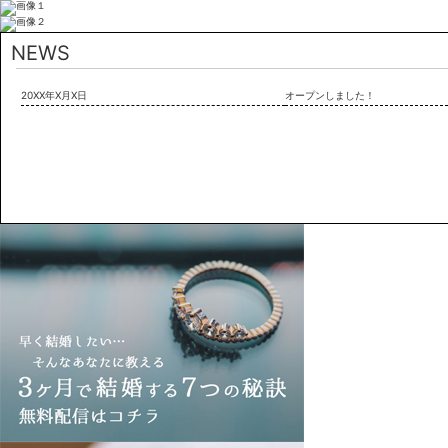
NEWS
20XX年X月X日
オープンしました！