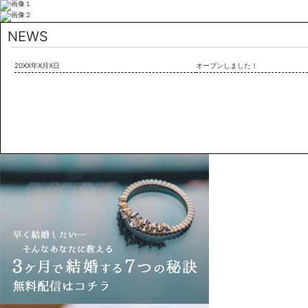
NEWS
20XX年X月X日
オープンしました！