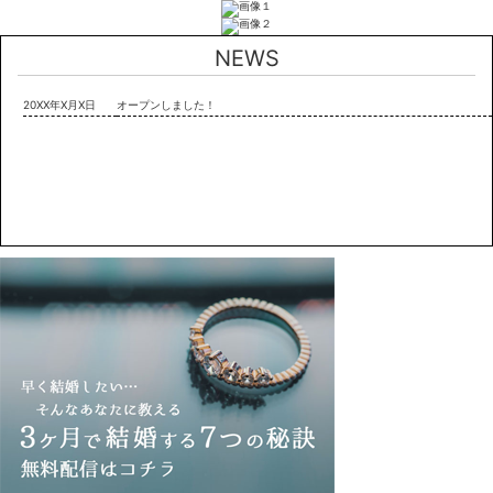
NEWS
20XX年X月X日
オープンしました！