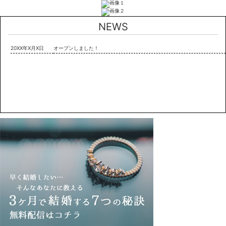
NEWS
20XX年X月X日
オープンしました！