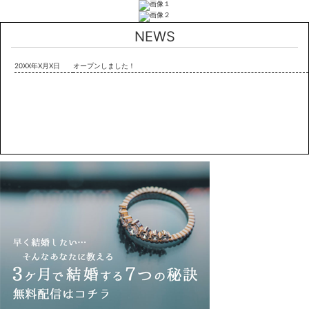
NEWS
20XX年X月X日
オープンしました！