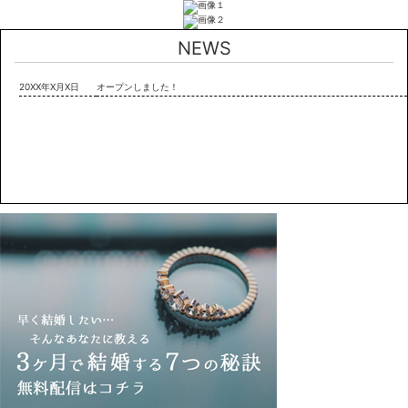
NEWS
20XX年X月X日
オープンしました！