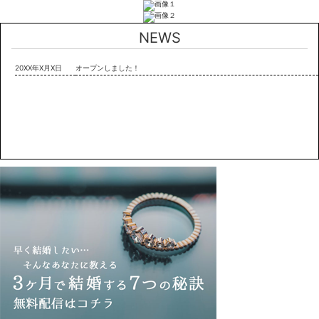
NEWS
20XX年X月X日
オープンしました！