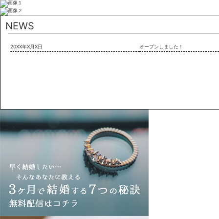
NEWS
20XX年X月X日
オープンしました！