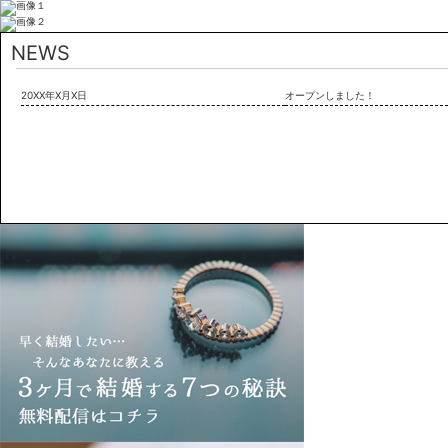
NEWS
20XX年X月X日
オープンしました！