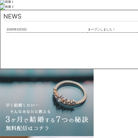
NEWS
20XX年X月X日
オープンしました！