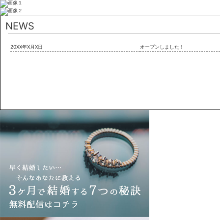
NEWS
20XX年X月X日
オープンしました！