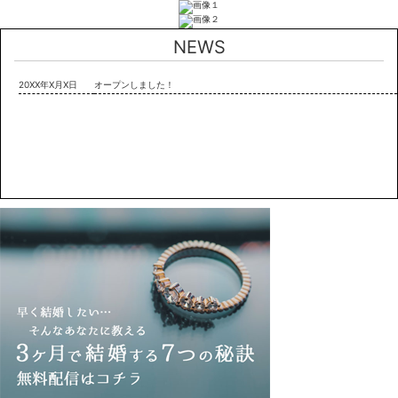
NEWS
20XX年X月X日
オープンしました！