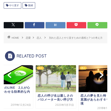
やり直す
復縁
HOME
恋愛
恋人
別れた恋人とやり直すための過程と7つの考え方
RELATED POST
恋人
恋人
人とのLINE 2人が心
じ合わせる効果的な内
恋人の呼び名は親しさの
恋人の夢を見た時 
バロメーター良い呼び方
意識があらわす６つ
境
2019年12月24日
2020年5月31日
2018年10