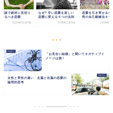
なぜ? 辛い恋愛を楽しい
愛相談で絶対に見切り
恋愛を引き寄せるた
恋愛に変える６つの法則
つけるべき恋愛
男の自己鍛錬法６つ
2024年12月9日
2018年2月9日
2018年3
「お見合い結婚」と聞いてネガティブイ
メージは損！
女性と男性の違い 左脳と右脳の恋愛の
論理的思考