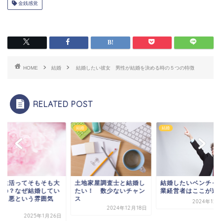
金銭感覚
HOME
結婚
結婚したい彼女 男性が結婚を決める時の５つの特徴
RELATED POST
婚
結婚
結婚
地家屋調査士と結婚し
結婚したいベンチャー企
い！ 数少ないチャン
業経営者はここが違う！
2024年12月18日
2024年12月18日
結婚生活ってそも
事なの？なぜ結婚