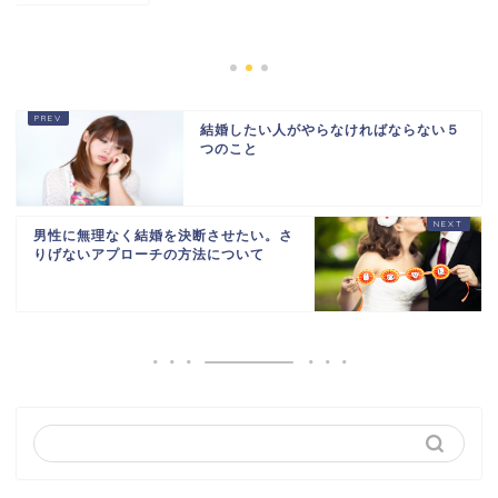
ないと悪という雰
な...
2025年
結婚したい人がやらなければならない５
つのこと
男性に無理なく結婚を決断させたい。さ
りげないアプローチの方法について