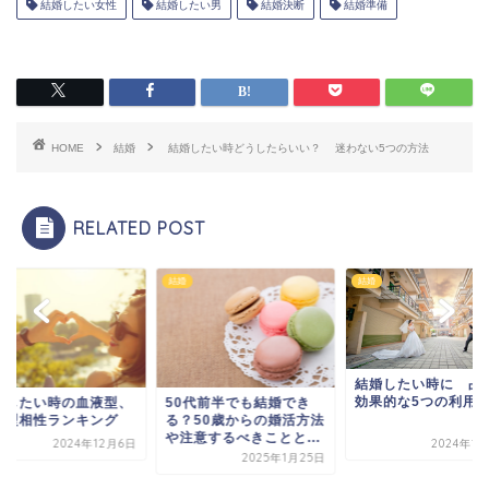
結婚したい女性
結婚したい男
結婚決断
結婚準備
HOME
結婚
結婚したい時どうしたらいい？ 迷わない5つの方法
RELATED POST
結婚
結婚
結婚したい時に 占いの
効果的な5つの利用方法
0代前半でも結婚でき
？50歳からの婚活方法
注意するべきことと...
2024年12月5日
2025年1月25日
結婚したい時の血液
血液型相性ランキン