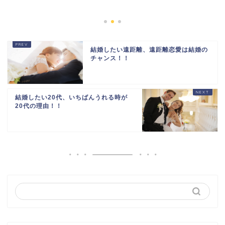
2024年1
結婚したい遠距離、遠距離恋愛は結婚の
チャンス！！
結婚したい20代、いちばんうれる時が
20代の理由！！