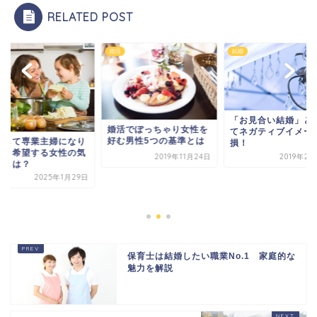
RELATED POST
婚活
結婚
「お見合い結婚」と
婚活でぽっちゃり女性を
てネガティブイメー
好む男性5つの基準とは
婚して専業主婦になり
損！
いと希望する女性の気
2019年11月24日
2019年2
ちとは？
2025年1月29日
保育士は結婚したい職業No.1 家庭的な
魅力を解説