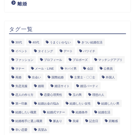
離婚
タグ一覧
30代
40代
うまくいかない
きつい結婚生活
イベント
タイミング
デート
バツイチ
ファッション
プロフィール
プロポーズ
マッチングアプリ
マナー
メール・LINE
ヤバイ男
会話
公務員
再婚
出会い
国際結婚
士業士・〇〇士
外国人
失恋克服
婚期
婚活サイト
婚活パーティ
恋人の作り方
恋愛心理男性
玉の輿
理想の人
第一印象
結婚お金の悩み
結婚したい女性
結婚したい男
結婚したい職業
結婚式マナー
結婚条件
結婚生活
結婚相手に選ぶ職業
脈あり
良縁
記念日
距離感
辛い恋愛
高望み