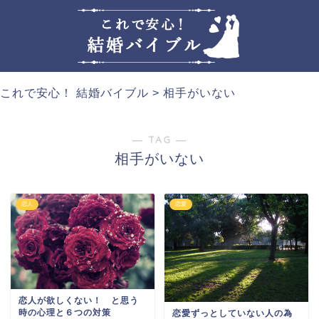
これで安心！ 結婚バイブル
>
相手がいない
― TAG ―
相手がいない
恋人
恋愛
恋人が欲しくない！ と思う
時の心理と６つの対策
恋愛ずっとしていない人の為