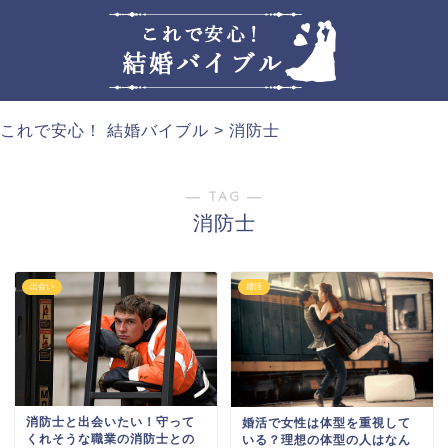
これで安心！ 結婚バイブル
>
消防士
― TAG ―
消防士
出会い
婚活
消防士と出会いたい！守って
婚活で女性は体型を重視して
くれそうな職業の消防士との
いる？理想の体型の人はなん