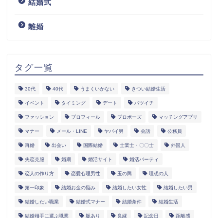
結婚式
離婚
タグ一覧
30代
40代
うまくいかない
きつい結婚生活
イベント
タイミング
デート
バツイチ
ファッション
プロフィール
プロポーズ
マッチングアプリ
マナー
メール・LINE
ヤバイ男
会話
公務員
再婚
出会い
国際結婚
士業士・〇〇士
外国人
失恋克服
婚期
婚活サイト
婚活パーティ
恋人の作り方
恋愛心理男性
玉の輿
理想の人
第一印象
結婚お金の悩み
結婚したい女性
結婚したい男
結婚したい職業
結婚式マナー
結婚条件
結婚生活
結婚相手に選ぶ職業
脈あり
良縁
記念日
距離感