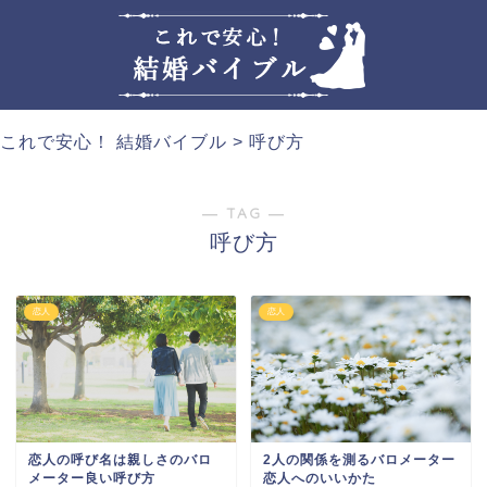
これで安心！ 結婚バイブル
>
呼び方
― TAG ―
呼び方
恋人
恋人
恋人の呼び名は親しさのバロ
2人の関係を測るバロメーター
メーター良い呼び方
恋人へのいいかた