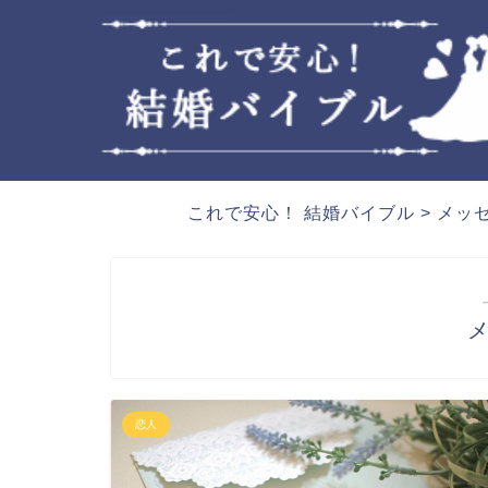
これで安心！ 結婚バイブル
>
メッ
恋人