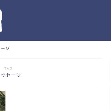
セージ
― TAG ―
メッセージ