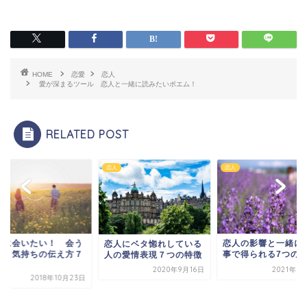
HOME
恋愛
恋人
愛が深まるツール 恋人と一緒に読みたいポエム！
RELATED POST
恋人
恋人
人に会いたい！ 会う
恋人の影響と一緒に
恋人にベタ惚れしている
度と気持ちの伝え方７
事で得られる7つの
人の愛情表現７つの特徴
2020年9月16日
2021年6
2018年10月23日