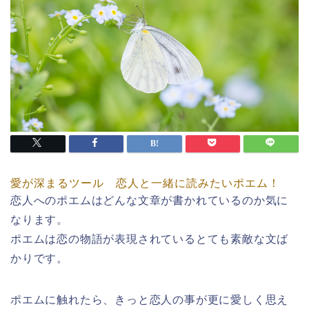
愛が深まるツール 恋人と一緒に読みたいポエム！
恋人へのポエムはどんな文章が書かれているのか気に
なります。
ポエムは恋の物語が表現されているとても素敵な文ば
かりです。
ポエムに触れたら、きっと恋人の事が更に愛しく思え