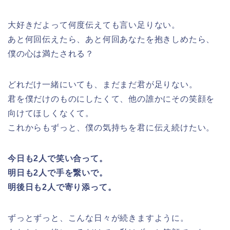
大好きだよって何度伝えても言い足りない。
あと何回伝えたら、あと何回あなたを抱きしめたら、
僕の心は満たされる？
どれだけ一緒にいても、まだまだ君が足りない。
君を僕だけのものにしたくて、他の誰かにその笑顔を
向けてほしくなくて。
これからもずっと、僕の気持ちを君に伝え続けたい。
今日も2人で笑い合って。
明日も2人で手を繋いで。
明後日も2人で寄り添って。
ずっとずっと、こんな日々が続きますように。