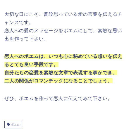
大切な日にこそ、普段思っている愛の言葉を伝えるチ
ャンスです。
恋人への愛のメッセージをポエムにして、素敵な思い
出を作って下さい。
恋人へのポエムは、いつも心に秘めている想いを伝え
るとても良い手段です。
自分たちの恋愛を素敵な文章で表現する事ができ、
二人の関係がロマンチックになることでしょう。
ぜひ、ポエムを作って恋人に伝えてみて下さい。
ポエム