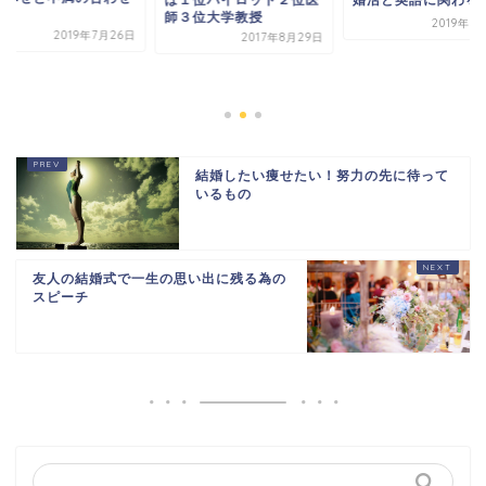
師３位大学教授
2019年9
2019年7月26日
2017年8月29日
結婚したい痩せたい！努力の先に待って
いるもの
友人の結婚式で一生の思い出に残る為の
スピーチ