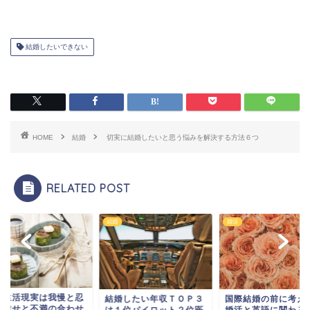
結婚したいできない
HOME
結婚
切実に結婚したいと思う悩みを解決する方法６つ
RELATED POST
結婚
婚活
婚生活現実は我慢と忍
国際結婚の前に考え
結婚したい年収ＴＯＰ３
 幸せと不満の合わせ
婚活と英語に関わる
は１位パイロット２位医