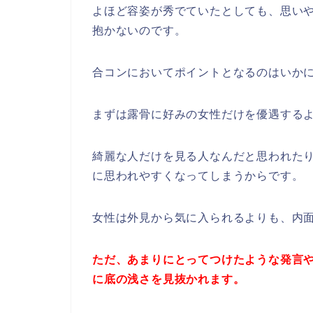
よほど容姿が秀でていたとしても、思い
抱かないのです。
合コンにおいてポイントとなるのはいか
まずは露骨に好みの女性だけを優遇する
綺麗な人だけを見る人なんだと思われた
に思われやすくなってしまうからです。
女性は外見から気に入られるよりも、内
ただ、あまりにとってつけたような発言
に底の浅さを見抜かれます。