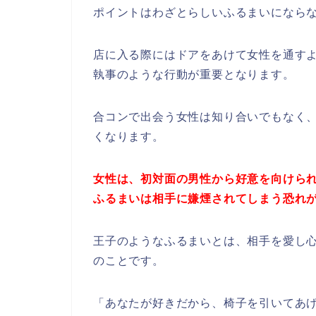
ポイントはわざとらしいふるまいになら
店に入る際にはドアをあけて女性を通す
執事のような行動が重要となります。
合コンで出会う女性は知り合いでもなく
くなります。
女性は、初対面の男性から好意を向けら
ふるまいは相手に嫌煙されてしまう恐れ
王子のようなふるまいとは、相手を愛し
のことです。
「あなたが好きだから、椅子を引いてあ