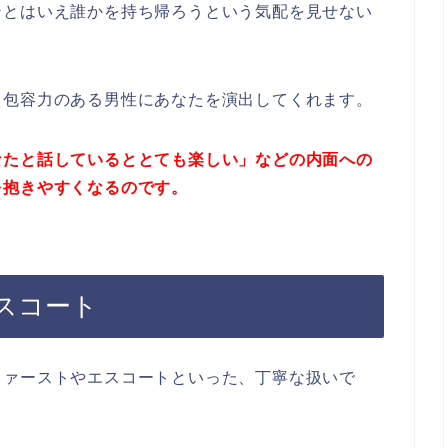
ンとはいえ誰かを持ち帰ろうという気配を見せない
、包容力のある男性にあなたを演出してくれます。
なたと話しているととても楽しい」などの内面への
を抱きやすくなるのです。
スコート
ファーストやエスコートといった、丁寧な扱いで